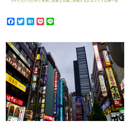
#子どもたちの今と未来に必要な支援に関連するお宝エイド記事一覧
F
T
H
P
L
a
w
a
o
i
c
i
t
c
n
e
t
e
k
e
b
t
n
e
o
e
a
t
o
r
k