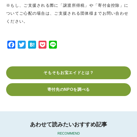
※もし、ご支援される際に「譲渡所得税」や「寄付金控除」に
ついてご心配の場合は、ご支援される団体様までお問い合わせ
ください。
F
T
H
P
L
a
w
a
o
i
c
i
t
c
n
e
t
e
k
e
そもそもお宝エイドとは？
b
t
n
e
o
e
a
t
寄付先のNPOを調べる
o
r
k
あわせて読みたいおすすめ記事
RECOMMEND