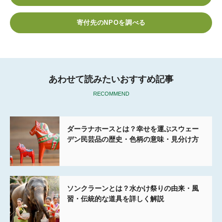
b
t
n
e
o
e
a
t
寄付先のNPOを調べる
o
r
k
あわせて読みたいおすすめ記事
RECOMMEND
ダーラナホースとは？幸せを運ぶスウェー
デン民芸品の歴史・色柄の意味・見分け方
ソンクラーンとは？水かけ祭りの由来・風
習・伝統的な道具を詳しく解説