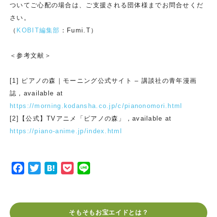
ついてご心配の場合は、ご支援される団体様までお問合せくだ
さい。
（
KOBIT編集部
：Fumi.T）
＜参考文献＞
[1] ピアノの森｜モーニング公式サイト – 講談社の青年漫画
誌，available at
https://morning.kodansha.co.jp/c/pianonomori.html
[2]【公式】TVアニメ「ピアノの森」，available at
https://piano-anime.jp/index.html
F
T
H
P
L
a
w
a
o
i
c
i
t
c
n
e
t
e
k
e
そもそもお宝エイドとは？