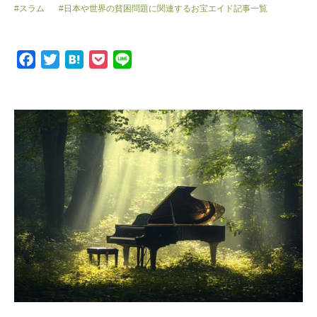
#スラム
#日本や世界の貧困問題に関連するお宝エイド記事一覧
F
T
H
P
L
a
w
a
o
i
c
i
t
c
n
e
t
e
k
e
b
t
n
e
o
e
a
t
o
r
k