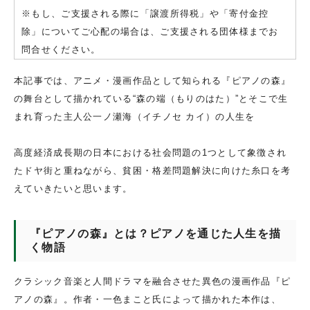
※もし、ご支援される際に「譲渡所得税」や「寄付金控
除」についてご心配の場合は、ご支援される団体様までお
問合せください。
本記事では、アニメ・漫画作品として知られる『ピアノの森』
の舞台として描かれている“森の端（もりのはた）”とそこで生
まれ育った主人公一ノ瀬海（イチノセ カイ）の人生を
高度経済成長期の日本における社会問題の1つとして象徴され
たドヤ街と重ねながら、貧困・格差問題解決に向けた糸口を考
えていきたいと思います。
『ピアノの森』とは？ピアノを通じた人生を描
く物語
クラシック音楽と人間ドラマを融合させた異色の漫画作品『ピ
アノの森』。作者・一色まこと氏によって描かれた本作は、