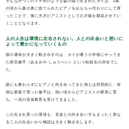
そんなかつてのドヤ街のような森の端で生まれたカイは、3歳
の頃から森の奥に捨てられたピアノをおもちゃ代わりにして育
ったことで、後に天才ピアニストとしての才能を開花させてい
くこととなります。
人の人生は環境に左右されない。人との出会いと想いに
よって豊かになっていくもの
彼の運命が大きく動き出すのは、カイが通う小学校にやってき
た雨宮修平（あまみや しゅうへい）という転校生の存在でし
た。
誰にも教わらずにピアノと向き合ってきた海とは対照的に、裕
福な家庭で育った修平は、幼い頃からピアニストの家系に育
ち、一流の音楽教育を受けてきました。
この生まれ育った環境も、音楽との向き合い方もまったく異な
る二人の出会いから物語は大きく動き出します。