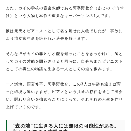
また、カイの学校の音楽教師である阿字野壮介（あじの そうす
け）という人物も本作の重要なキーパーソンの1人です。
彼は元天才ピアニストとして名を馳せた人物でしたが、事故に
より演奏家生命を絶たれた過去を持ちます。
そんな彼がカイの非凡な才能を知ったことをきっかけに、師と
してカイの才能を開花させると同時に、自身もまたピアニスト
としての再生の物語を生きる一人としての道を歩みます。
一ノ瀬海、雨宮修平、阿字野壮介、この3人は年齢も違えば育
った環境も違いますが、ピアノという共通の存在を通じて出会
い、関わり合いを強めることによって、それぞれの人生を作り
上げていくのです。
“森の端”に生きる人には無限の可能性がある。