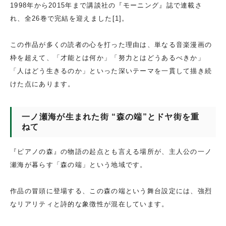
1998年から2015年まで講談社の『モーニング』誌で連載さ
れ、全26巻で完結を迎えました[1]。
この作品が多くの読者の心を打った理由は、単なる音楽漫画の
枠を超えて、「才能とは何か」「努力とはどうあるべきか」
「人はどう生きるのか」といった深いテーマを一貫して描き続
けた点にあります。
一ノ瀬海が生まれた街 “森の端”とドヤ街を重
ねて
『ピアノの森』の物語の起点とも言える場所が、主人公の一ノ
瀬海が暮らす「森の端」という地域です。
作品の冒頭に登場する、この森の端という舞台設定には、強烈
なリアリティと詩的な象徴性が混在しています。