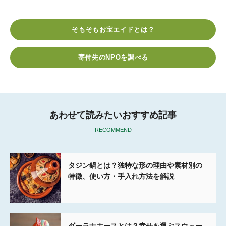
c
i
t
c
n
e
t
e
k
e
そもそもお宝エイドとは？
b
t
n
e
o
e
a
t
寄付先のNPOを調べる
o
r
k
あわせて読みたいおすすめ記事
RECOMMEND
タジン鍋とは？独特な形の理由や素材別の
特徴、使い方・手入れ方法を解説
ダーラナホースとは？幸せを運ぶスウェー