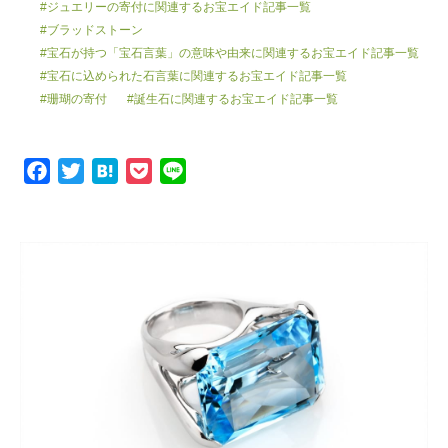
#ジュエリーの寄付に関連するお宝エイド記事一覧
#ブラッドストーン
#宝石が持つ「宝石言葉」の意味や由来に関連するお宝エイド記事一覧
#宝石に込められた石言葉に関連するお宝エイド記事一覧
#珊瑚の寄付
#誕生石に関連するお宝エイド記事一覧
F
T
H
P
L
a
w
a
o
i
c
i
t
c
n
e
t
e
k
e
b
t
n
e
o
e
a
t
o
r
k