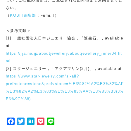
ついてご心配の場合は、ご支援される団体様までお問合せくだ
さい。
（
KOBIT編集部
：Fumi.T）
＜参考文献＞
[1] 一般社団法人日本ジュエリー協会，「誕生石」，available
at
https://jja.ne.jp/aboutjewellery/aboutjewellery_inner04.ht
ml
[2] スタージュエリー，「アクアマリン(3月)」，available at
https://www.star-jewelry.com/sj-all?
prefnstone=stone&prefvstone=%E3%82%A2%E3%82%AF
%E3%82%A2%E3%83%9E%E3%83%AA%E3%83%B3(3%
E6%9C%88)
F
T
H
P
L
a
w
a
o
i