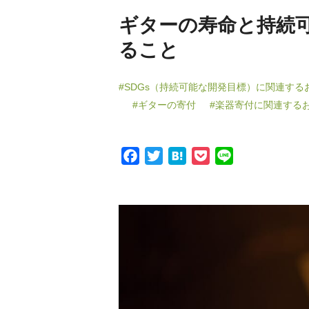
ギターの寿命と持続
ること
#SDGs（持続可能な開発目標）に関連す
#ギターの寄付
#楽器寄付に関連する
F
T
H
P
L
a
w
a
o
i
c
i
t
c
n
e
t
e
k
e
b
t
n
e
o
e
a
t
o
r
k