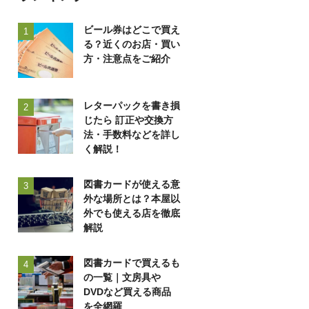
ビール券はどこで買え
1
る？近くのお店・買い
方・注意点をご紹介
レターパックを書き損
2
じたら 訂正や交換方
法・手数料などを詳し
く解説！
図書カードが使える意
3
外な場所とは？本屋以
外でも使える店を徹底
解説
図書カードで買えるも
4
の一覧｜文房具や
DVDなど買える商品
を全網羅