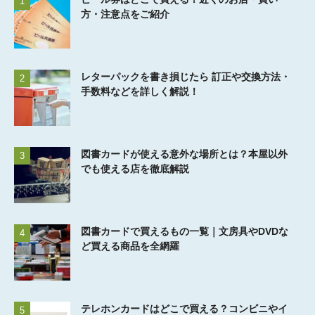
1
方・注意点をご紹介
レターパックを書き損じたら 訂正や交換方法・
2
手数料などを詳しく解説！
図書カードが使える意外な場所とは？本屋以外
3
でも使える店を徹底解説
図書カードで買えるもの一覧｜文房具やDVDな
4
ど買える商品を全網羅
テレホンカードはどこで買える？コンビニやイ
5