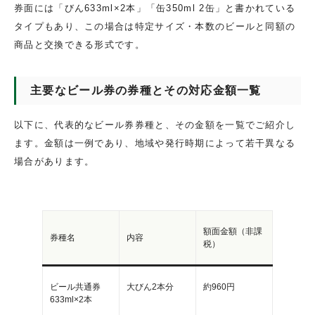
券面には「びん633ml×2本」「缶350ml 2缶」と書かれている
タイプもあり、この場合は特定サイズ・本数のビールと同額の
商品と交換できる形式です。
主要なビール券の券種とその対応金額一覧
以下に、代表的なビール券券種と、その金額を一覧でご紹介し
ます。金額は一例であり、地域や発行時期によって若干異なる
場合があります。
額面金額（非課
券種名
内容
税）
ビール共通券
大びん2本分
約960円
633ml×2本