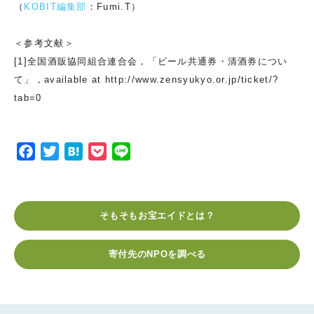
（
KOBIT編集部
：Fumi.T）
＜参考文献＞
[1]全国酒販協同組合連合会，「ビール共通券・清酒券につい
て」，available at http://www.zensyukyo.or.jp/ticket/?
tab=0
F
T
H
P
L
a
w
a
o
i
c
i
t
c
n
e
t
e
k
e
そもそもお宝エイドとは？
b
t
n
e
o
e
a
t
寄付先のNPOを調べる
o
r
k