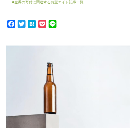
#金券の寄付に関連するお宝エイド記事一覧
F
T
H
P
L
a
w
a
o
i
c
i
t
c
n
e
t
e
k
e
b
t
n
e
o
e
a
t
o
r
k