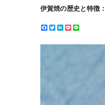
伊賀焼の歴史と特徴
F
T
H
P
L
a
w
a
o
i
c
i
t
c
n
e
t
e
k
e
b
t
n
e
o
e
a
t
o
r
k