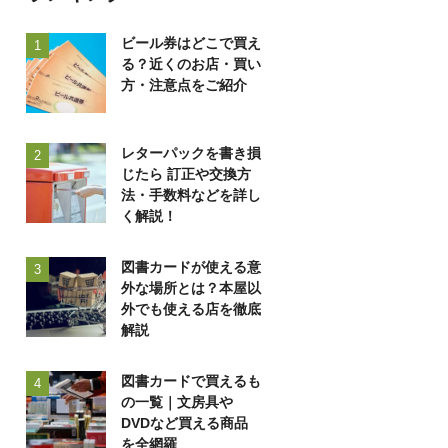
ビール券はどこで買え
1
る？近くのお店・買い
方・注意点をご紹介
レターパックを書き損
2
じたら 訂正や交換方
法・手数料などを詳し
く解説！
図書カードが使える意
3
外な場所とは？本屋以
外でも使える店を徹底
解説
図書カードで買えるも
4
の一覧｜文房具や
DVDなど買える商品
を全網羅