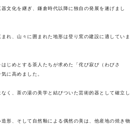
恵器文化を継ぎ、鎌倉時代以降に独自の発展を遂げまし
恵まれ、山々に囲まれた地形は登り窯の建設に適していま
をはじめとする茶人たちが求めた「侘び寂び（わびさ
一気に高めました。
はなく、茶の湯の美学と結びついた芸術的器として確立し
い造形、そして自然釉による偶然の美は、他産地の焼き物