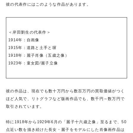
彼の代表作にはこのような作品があります。
＜岸田劉生の代表作＞
1914年：自画像
1915年：道路と土手と塀
1918年：麗子肖像（五歳之像）
1923年：童女図/麗子立像
彼の作品は、現在でも数十万円から数百万円の買取価値がつく
ほど人気で、リトグラフなど版画作品でも、数千円～数万円で
取引されています。
特に1918年から1929年6月の「麗子十六歳之像」至るまで、50
点近い数を描き続けた長女・麗子をモデルにした肖像画作品は