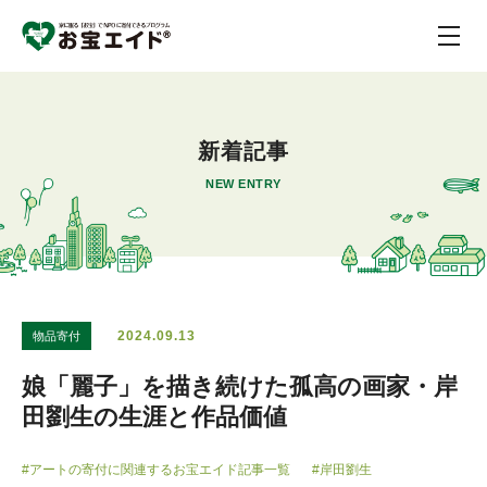
新着記事
NEW ENTRY
2024.09.13
物品寄付
娘「麗子」を描き続けた孤高の画家・岸
田劉生の生涯と作品価値
#アートの寄付に関連するお宝エイド記事一覧
#岸田劉生