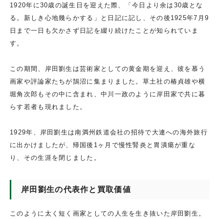
1920年に30歳の誕生日を迎えた際、「今日より余は30歳とな
る。新しき心地幾らかする」と日記に記し、その後1925年7月9
日まで一日も欠かさず日記を綴り続けたことが知られていま
す。
この期間、岸田劉生は芸術家としての黄金期を迎え、彼を慕う
画家や評論家たちが鵠沼に集まりました。草土社の椿貞雄や横
堀角次郎もその中に含まれ、中川一政のように岸田家で共に暮
らす若者も現れました。
1929年、岸田劉生は南満州鉄道会社の招待で大連への海外旅行
に出かけましたが、帰国後1ヶ月で慢性腎炎と胃潰瘍が重な
り、その生涯を閉じました。
岸田劉生の代表作と買取価値
このように太く短く画家としての人生を生き抜いた岸田劉生。