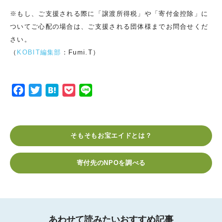
※もし、ご支援される際に「譲渡所得税」や「寄付金控除」に
ついてご心配の場合は、ご支援される団体様までお問合せくだ
さい。
（
KOBIT編集部
：Fumi.T）
F
T
H
P
L
a
w
a
o
i
c
i
t
c
n
e
t
e
k
e
そもそもお宝エイドとは？
b
t
n
e
o
e
a
t
寄付先のNPOを調べる
o
r
k
あわせて読みたいおすすめ記事