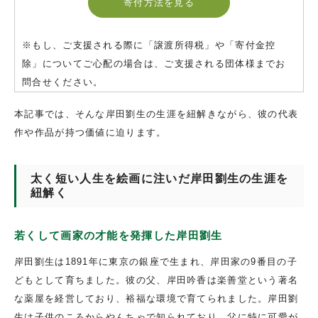
寄付方法を見る
※もし、ご支援される際に「譲渡所得税」や「寄付金控
除」についてご心配の場合は、ご支援される団体様までお
問合せください。
本記事では、そんな岸田劉生の生涯を紐解きながら、彼の代表
作や作品が持つ価値に迫ります。
太く短い人生を絵画に注いだ岸田劉生の生涯を
紐解く
若くして画家の才能を発揮した岸田劉生
岸田劉生は1891年に東京の銀座で生まれ、岸田家の9番目の子
どもとして育ちました。彼の父、岸田吟香は楽善堂という著名
な薬屋を経営しており、裕福な環境で育てられました。岸田劉
生は子供のころからやんちゃで知られており、父に特に可愛が