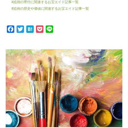
#絵画の寄付に関連するお宝エイド記事一覧
#絵画の歴史や価値に関連するお宝エイド記事一覧
F
T
H
P
L
a
w
a
o
i
c
i
t
c
n
e
t
e
k
e
b
t
n
e
o
e
a
t
o
r
k