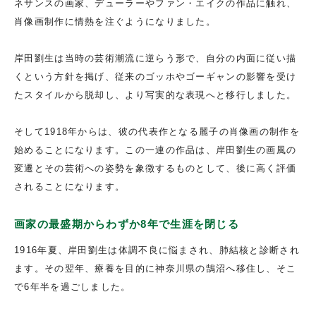
ネサンスの画家、デューラーやファン・エイクの作品に触れ、
肖像画制作に情熱を注ぐようになりました。
岸田劉生は当時の芸術潮流に逆らう形で、自分の内面に従い描
くという方針を掲げ、従来のゴッホやゴーギャンの影響を受け
たスタイルから脱却し、より写実的な表現へと移行しました。
そして1918年からは、彼の代表作となる麗子の肖像画の制作を
始めることになります。この一連の作品は、岸田劉生の画風の
変遷とその芸術への姿勢を象徴するものとして、後に高く評価
されることになります。
画家の最盛期からわずか
8
年で生涯を閉じる
1916年夏、岸田劉生は体調不良に悩まされ、肺結核と診断され
ます。その翌年、療養を目的に神奈川県の鵠沼へ移住し、そこ
で6年半を過ごしました。