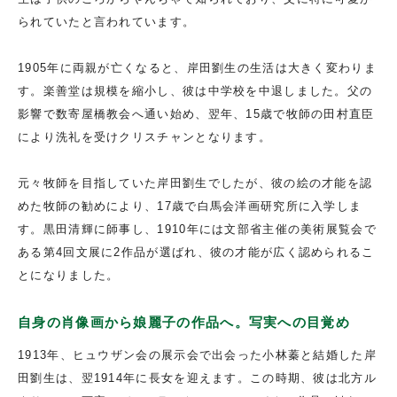
られていたと言われています。
1905年に両親が亡くなると、岸田劉生の生活は大きく変わりま
す。楽善堂は規模を縮小し、彼は中学校を中退しました。父の
影響で数寄屋橋教会へ通い始め、翌年、15歳で牧師の田村直臣
により洗礼を受けクリスチャンとなります。
元々牧師を目指していた岸田劉生でしたが、彼の絵の才能を認
めた牧師の勧めにより、17歳で白馬会洋画研究所に入学しま
す。黒田清輝に師事し、1910年には文部省主催の美術展覧会で
ある第4回文展に2作品が選ばれ、彼の才能が広く認められるこ
とになりました。
自身の肖像画から娘麗子の作品へ。写実への目覚め
1913年、ヒュウザン会の展示会で出会った小林蓁と結婚した岸
田劉生は、翌1914年に長女を迎えます。この時期、彼は北方ル