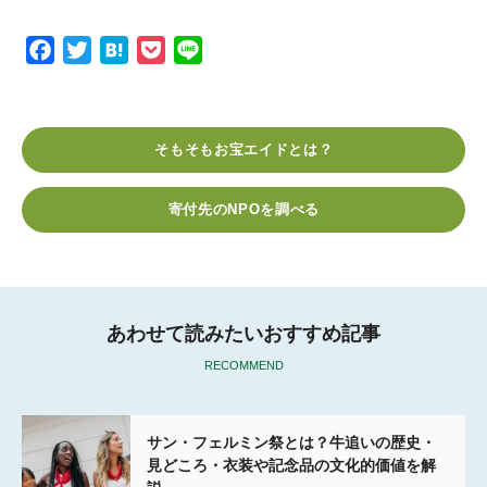
F
T
H
P
L
a
w
a
o
i
c
i
t
c
n
e
t
e
k
e
そもそもお宝エイドとは？
b
t
n
e
o
e
a
t
寄付先のNPOを調べる
o
r
k
あわせて読みたいおすすめ記事
RECOMMEND
サン・フェルミン祭とは？牛追いの歴史・
見どころ・衣装や記念品の文化的価値を解