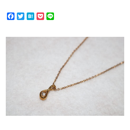
F
T
H
P
L
a
w
a
o
i
c
i
t
c
n
e
t
e
k
e
b
t
n
e
o
e
a
t
o
r
k