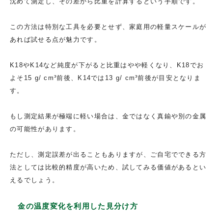
沈めて測定し、その差から比重を計算するという手順です。
この方法は特別な工具を必要とせず、家庭用の軽量スケールが
あれば試せる点が魅力です。
K18やK14など純度が下がると比重はやや軽くなり、K18でお
よそ15 g/ cm³前後、K14では13 g/ cm³前後が目安となりま
す。
もし測定結果が極端に軽い場合は、金ではなく真鍮や別の金属
の可能性があります。
ただし、測定誤差が出ることもありますが、ご自宅でできる方
法としては比較的精度が高いため、試してみる価値があるとい
えるでしょう。
金の温度変化を利用した見分け方