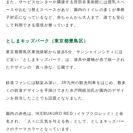
また、サービスセンターや隣接する世田谷美術館には授乳スペ
ースやおむつ替えスペースがあり、園内のトイレの多くが車椅
子対応になっているなど、赤ちゃんから大人まで、誰でも安心
して利用できる環境が整っています。
としまキッズパーク（東京都豊島区）
東京都豊島区東池袋駅から徒歩5分、サンシャインシティにほ
ど近い「としまキッズパーク」は、遊具や建物が赤で統一され
たデザインの「真っ赤な」公園です。
鉄道ファンには馴染み深い、JR九州の観光列車をはじめ、数多
くの鉄道デザインを手掛けてきた水戸岡鋭治氏が園内のデザイ
ンを担当したことでも話題となりました。
園内の赤色は、IKEBUKURO RED（イケブクロレッド）と命
名され、「人々に元気を与える色」として、としまキッズパー
クのテーマカラーとなっています。