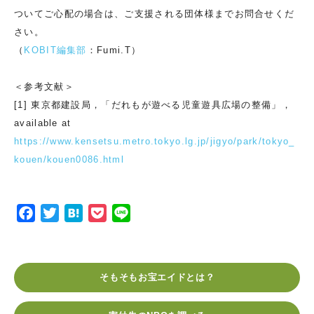
ついてご心配の場合は、ご支援される団体様までお問合せくだ
さい。
（
KOBIT編集部
：Fumi.T）
＜参考文献＞
[1] 東京都建設局，「だれもが遊べる児童遊具広場の整備」，
available at
https://www.kensetsu.metro.tokyo.lg.jp/jigyo/park/tokyo_
kouen/kouen0086.html
F
T
H
P
L
a
w
a
o
i
c
i
t
c
n
e
t
e
k
e
そもそもお宝エイドとは？
b
t
n
e
o
e
a
t