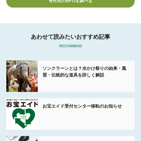
寄付先のNPOを調べる
o
r
k
あわせて読みたいおすすめ記事
RECOMMEND
ソンクラーンとは？水かけ祭りの由来・風
習・伝統的な道具を詳しく解説
お宝エイド受付センター移転のお知らせ