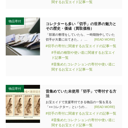
関するお宝エイド記事一覧
物品寄付
コレクターも多い「切手」の世界の魅力と
その歴史・価値（買取価格）
「部屋の整理をしていたら、一時期熱中していた
切手が大量に出てきた。」 …
[READ MORE]
#切手の寄付に関連するお宝エイドの記事一覧
#手紙の種類や使い道に関連するお宝エイ
ド記事一覧
#昔集めたコレクションの寄付や使い道に
関するお宝エイド記事一覧
物品寄付
昔集めていた未使用「切手」で寄付する方
法
お宝エイドで支援寄付できる物品の一覧を見る
「○○コレクター」というの…
[READ MORE]
#切手の寄付に関連するお宝エイドの記事一覧
#昔集めたコレクションの寄付や使い道に
関するお宝エイド記事一覧