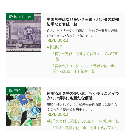
寄付のあれこれ
中国切手はなぜ高い？赤猿・パンダの動物
切手など価値一覧
亡きパートナーやご両親が、生前切手収集が趣味
だった方もいらっしゃるかも…
[READ MORE]
#中国切手
#切手の寄付に関連するお宝エイドの記事
一覧
#昔集めたコレクションの寄付や使い道に
関するお宝エイド記事一覧
物品寄付
使用済み切手の使い道。もう使うことがで
きない切手にも新たな価値
消印が押されていて、郵便物を送る際には使えな
くなった「使用済み切手」。…
[READ MORE]
#切手の寄付に関連するお宝エイドの記事一覧
#手紙の種類や使い道に関連するお宝エイ