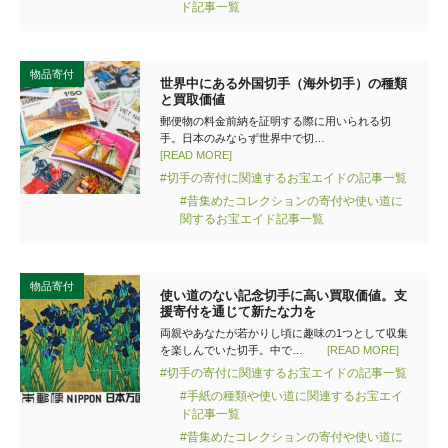
ド記事一覧
物品寄付
世界中にある外国切手（海外切手）の種類
と買取価値
郵便物の料金前納を証明する際に用いられる切
手。日本のみならず世界中で切…
[READ MORE]
#切手の寄付に関連するお宝エイドの記事一覧
#昔集めたコレクションの寄付や使い道に
関するお宝エイド記事一覧
物品寄付
使い道のない記念切手に高い買取価値。支
援寄付を通じて新たな力を
両親やあなたが若かりし頃に趣味の1つとして収集
を楽しんでいた切手。中で…
[READ MORE]
#切手の寄付に関連するお宝エイドの記事一覧
#手紙の種類や使い道に関連するお宝エイ
ド記事一覧
#昔集めたコレクションの寄付や使い道に