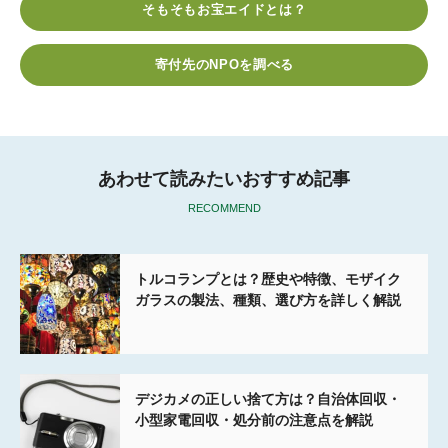
そもそもお宝エイドとは？
b
t
n
e
o
e
a
t
寄付先のNPOを調べる
o
r
k
あわせて読みたいおすすめ記事
RECOMMEND
トルコランプとは？歴史や特徴、モザイク
ガラスの製法、種類、選び方を詳しく解説
デジカメの正しい捨て方は？自治体回収・
小型家電回収・処分前の注意点を解説