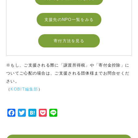
支援先のNPO一覧をみる
寄付方法を見る
※もし、ご支援される際に「譲渡所得税」や「寄付金控除」に
ついてご心配の場合は、ご支援される団体様までお問合せくだ
さい。
（
KOBIT編集部
）
F
T
H
P
L
a
w
a
o
i
c
i
t
c
n
e
t
e
k
e