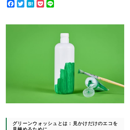
F
T
H
P
L
a
w
a
o
i
c
i
t
c
n
e
t
e
k
e
b
t
n
e
o
e
a
t
o
r
k
グリーンウォッシュとは：見かけだけのエコを
見極めるために