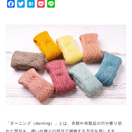
F
T
H
P
L
a
w
a
o
i
c
i
t
c
n
e
t
e
k
e
b
t
n
e
o
e
a
t
o
r
k
「ダーニング（darning）」とは、衣類や布製品の穴や擦り切
れた部分を、縫いや織りの技法で補修する方法を指します。