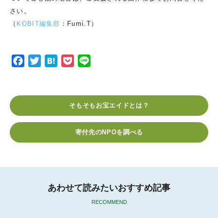
さい。
（
KOBIT編集部
：Fumi.T）
F
T
H
P
L
a
w
a
o
i
c
i
t
c
n
e
t
e
k
e
そもそもお宝エイドとは？
b
t
n
e
o
e
a
t
寄付先のNPOを調べる
o
r
k
あわせて読みたいおすすめ記事
RECOMMEND