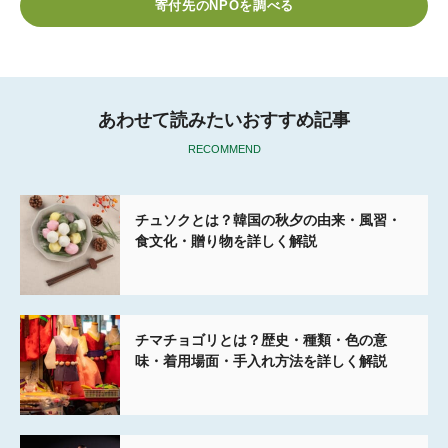
寄付先のNPOを調べる
o
r
k
あわせて読みたいおすすめ記事
RECOMMEND
チュソクとは？韓国の秋夕の由来・風習・
食文化・贈り物を詳しく解説
チマチョゴリとは？歴史・種類・色の意
味・着用場面・手入れ方法を詳しく解説