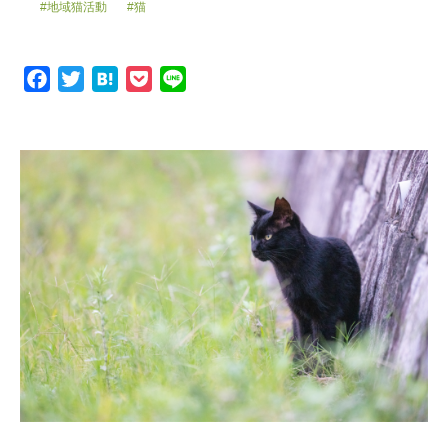
#地域猫活動
#猫
F
T
H
P
L
a
w
a
o
i
c
i
t
c
n
e
t
e
k
e
b
t
n
e
o
e
a
t
o
r
k