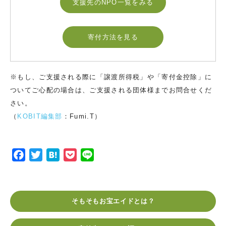
支援先のNPO一覧をみる
寄付方法を見る
※もし、ご支援される際に「譲渡所得税」や「寄付金控除」に
ついてご心配の場合は、ご支援される団体様までお問合せくだ
さい。
（
KOBIT編集部
：Fumi.T）
F
T
H
P
L
a
w
a
o
i
c
i
t
c
n
e
t
e
k
e
そもそもお宝エイドとは？
b
t
n
e
o
e
a
t