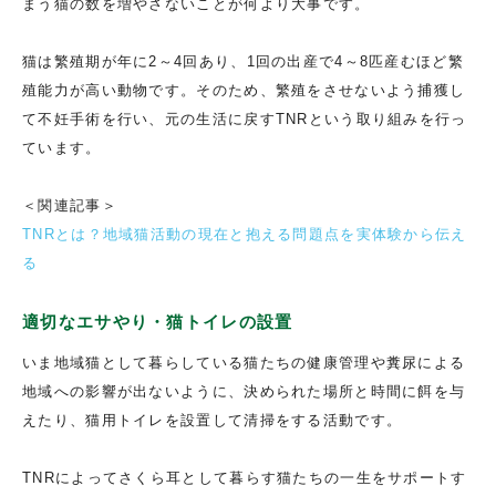
まう猫の数を増やさないことが何より大事です。
猫は繁殖期が年に2～4回あり、1回の出産で4～8匹産むほど繁
殖能力が高い動物です。そのため、繁殖をさせないよう捕獲し
て不妊手術を行い、元の生活に戻すTNRという取り組みを行っ
ています。
＜関連記事＞
TNRとは？地域猫活動の現在と抱える問題点を実体験から伝え
る
適切なエサやり・猫トイレの設置
いま地域猫として暮らしている猫たちの健康管理や糞尿による
地域への影響が出ないように、決められた場所と時間に餌を与
えたり、猫用トイレを設置して清掃をする活動です。
TNRによってさくら耳として暮らす猫たちの一生をサポートす