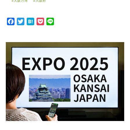
#大阪万博
#大阪府
F
T
H
P
L
a
w
a
o
i
c
i
t
c
n
e
t
e
k
e
b
t
n
e
o
e
a
t
o
r
k