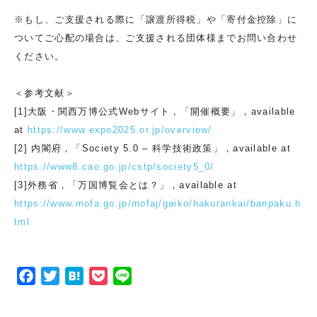
※もし、ご支援される際に「譲渡所得税」や「寄付金控除」に
ついてご心配の場合は、ご支援される団体様までお問い合わせ
ください。
＜参考文献＞
[1]大阪・関西万博公式Webサイト，「開催概要」，available
at
https://www.expo2025.or.jp/overview/
[2] 内閣府，「Society 5.0 – 科学技術政策」，available at
https://www8.cao.go.jp/cstp/society5_0/
[3]外務省，「万国博覧会とは？」，available at
https://www.mofa.go.jp/mofaj/gaiko/hakurankai/banpaku.h
tml
F
T
H
P
L
a
w
a
o
i
c
i
t
c
n