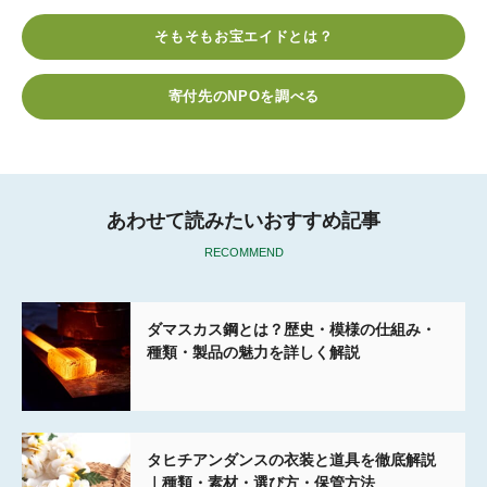
e
t
e
k
e
そもそもお宝エイドとは？
b
t
n
e
o
e
a
t
寄付先のNPOを調べる
o
r
k
あわせて読みたいおすすめ記事
RECOMMEND
ダマスカス鋼とは？歴史・模様の仕組み・
種類・製品の魅力を詳しく解説
タヒチアンダンスの衣装と道具を徹底解説
｜種類・素材・選び方・保管方法