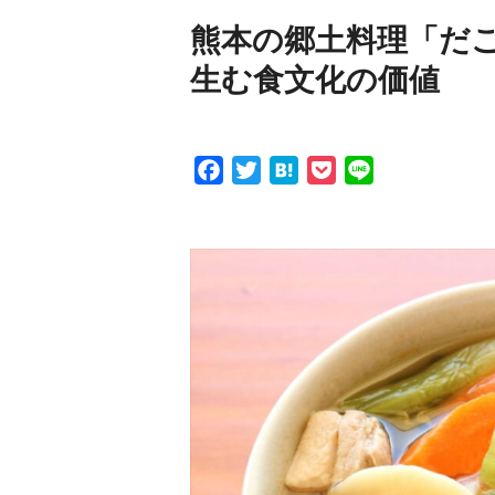
熊本の郷土料理「だご
生む食文化の価値
F
T
H
P
L
a
w
a
o
i
c
i
t
c
n
e
t
e
k
e
b
t
n
e
o
e
a
t
o
r
k