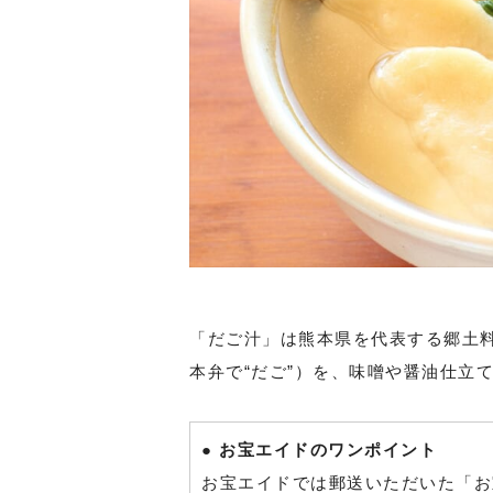
「だご汁」は熊本県を代表する郷土
本弁で“だご”）を、味噌や醤油仕立
● お宝エイドのワンポイント
お宝エイドでは郵送いただいた「お