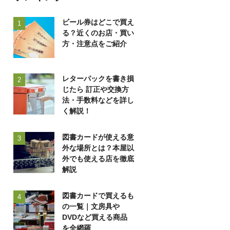
ビール券はどこで買え
1
る？近くのお店・買い
方・注意点をご紹介
レターパックを書き損
2
じたら 訂正や交換方
法・手数料などを詳し
く解説！
図書カードが使える意
3
外な場所とは？本屋以
外でも使える店を徹底
解説
図書カードで買えるも
4
の一覧｜文房具や
DVDなど買える商品
を全網羅