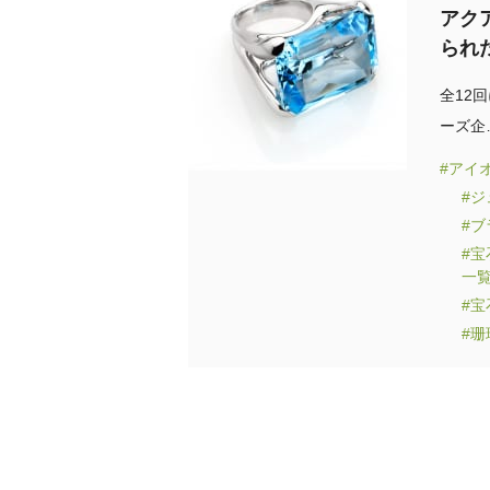
アク
られ
全12
ーズ企
#アイ
#
#
#
一
#
#珊