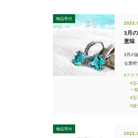
物品寄付
2023.
3月
意味
3月の
る透明
#アク
#
一
#
#
物品寄付
2023.