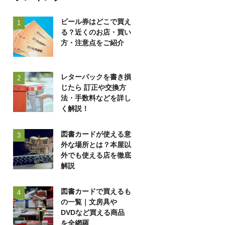
ビール券はどこで買え
1
る？近くのお店・買い
方・注意点をご紹介
レターパックを書き損
2
じたら 訂正や交換方
法・手数料などを詳し
く解説！
図書カードが使える意
3
外な場所とは？本屋以
外でも使える店を徹底
解説
図書カードで買えるも
4
の一覧｜文房具や
DVDなど買える商品
を全網羅