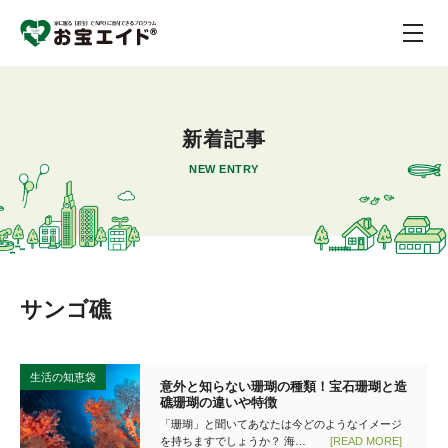
新着記事
NEW ENTRY
サンゴ礁
生活の知恵袋
意外と知らない珊瑚の種類！宝石珊瑚と造
礁珊瑚の違いや特徴
「珊瑚」と聞いてあなたは今どのようなイメージ
を持ちますでしょうか？ 海…
[READ MORE]