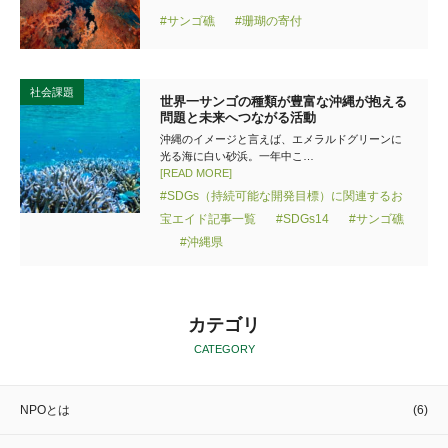
#サンゴ礁
#珊瑚の寄付
社会課題
世界一サンゴの種類が豊富な沖縄が抱える
問題と未来へつながる活動
沖縄のイメージと言えば、エメラルドグリーンに
光る海に白い砂浜。一年中こ…
[READ MORE]
#SDGs（持続可能な開発目標）に関連するお
宝エイド記事一覧
#SDGs14
#サンゴ礁
#沖縄県
カテゴリ
CATEGORY
NPOとは
(6)