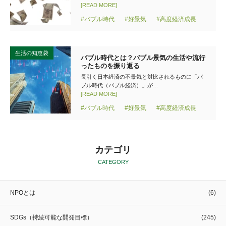
[READ MORE]
#バブル時代
#好景気
#高度経済成長
生活の知恵袋
バブル時代とは？バブル景気の生活や流行
ったものを振り返る
長引く日本経済の不景気と対比されるものに「バ
ブル時代（バブル経済）」が…
[READ MORE]
#バブル時代
#好景気
#高度経済成長
カテゴリ
CATEGORY
NPOとは
(6)
SDGs（持続可能な開発目標）
(245)