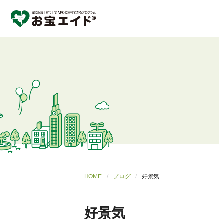
HOME
ブログ
好景気
好景気