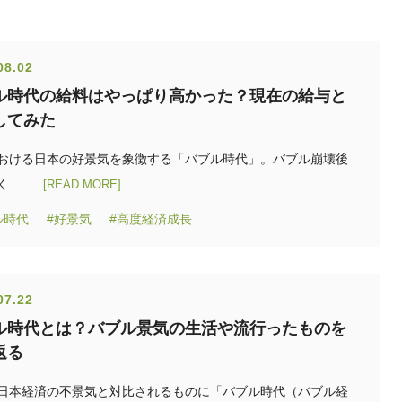
08.02
ル時代の給料はやっぱり高かった？現在の給与と
してみた
おける日本の好景気を象徴する「バブル時代」。バブル崩壊後
く…
[READ MORE]
ル時代
#好景気
#高度経済成長
07.22
ル時代とは？バブル景気の生活や流行ったものを
返る
日本経済の不景気と対比されるものに「バブル時代（バブル経