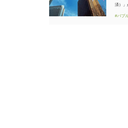
済）」
#バブ