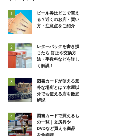
ビール券はどこで買え
1
る？近くのお店・買い
方・注意点をご紹介
レターパックを書き損
2
じたら 訂正や交換方
法・手数料などを詳し
く解説！
図書カードが使える意
3
外な場所とは？本屋以
外でも使える店を徹底
解説
図書カードで買えるも
4
の一覧｜文房具や
DVDなど買える商品
を全網羅