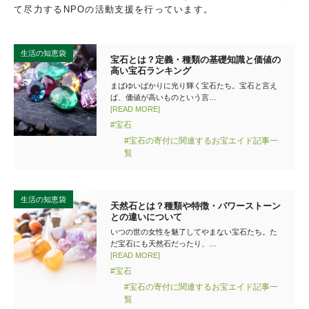
て尽力するNPOの活動支援を行っています。
生活の知恵袋
宝石とは？定義・種類の基礎知識と価値の
高い宝石ランキング
まばゆいばかりに光り輝く宝石たち。宝石と言え
ば、価値が高いものという言…
[READ MORE]
#宝石
#宝石の寄付に関連するお宝エイド記事一
覧
生活の知恵袋
天然石とは？種類や特徴・パワーストーン
との違いについて
いつの世の女性を魅了してやまない宝石たち。た
だ宝石にも天然石だったり、…
[READ MORE]
#宝石
#宝石の寄付に関連するお宝エイド記事一
覧