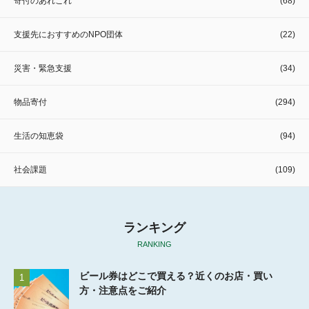
寄付のあれこれ
(68)
支援先におすすめのNPO団体
(22)
災害・緊急支援
(34)
物品寄付
(294)
生活の知恵袋
(94)
社会課題
(109)
ランキング
RANKING
ビール券はどこで買える？近くのお店・買い
1
方・注意点をご紹介