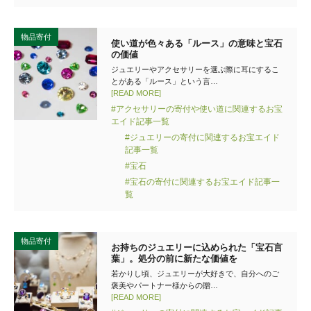
物品寄付
使い道が色々ある「ルース」の意味と宝石
の価値
ジュエリーやアクセサリーを選ぶ際に耳にするこ
とがある「ルース」という言…
[READ MORE]
#アクセサリーの寄付や使い道に関連するお宝
エイド記事一覧
#ジュエリーの寄付に関連するお宝エイド
記事一覧
#宝石
#宝石の寄付に関連するお宝エイド記事一
覧
物品寄付
お持ちのジュエリーに込められた「宝石言
葉」。処分の前に新たな価値を
若かりし頃、ジュエリーが大好きで、自分へのご
褒美やパートナー様からの贈…
[READ MORE]