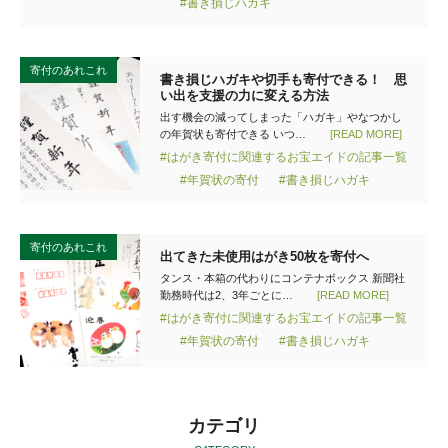
#書き損じハガキ
寄付のあれこれ
書き損じハガキや切手も寄付できる！ 思
い出を支援の力に変える方法
出す機会の減ってしまった「ハガキ」やなつかし
の年賀状も寄付できる いつ…
[READ MORE]
#はがき寄付に関連するお宝エイドの記事一覧
#年賀状の寄付
#書き損じハガキ
寄付のあれこれ
出てきた未使用はがき50枚を寄付へ
タンス・本箱の代わりにコンテナボックス 新聞社
勤務時代は2、3年ごとに…
[READ MORE]
#はがき寄付に関連するお宝エイドの記事一覧
#年賀状の寄付
#書き損じハガキ
カテゴリ