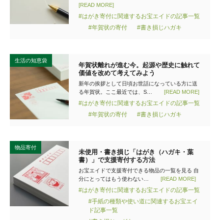
[READ MORE]
#はがき寄付に関連するお宝エイドの記事一覧
#年賀状の寄付
#書き損じハガキ
生活の知恵袋
年賀状離れが進む今。起源や歴史に触れて
価値を改めて考えてみよう
新年の挨拶として日頃お世話になっている方に送
る年賀状。ここ最近では、S…
[READ MORE]
#はがき寄付に関連するお宝エイドの記事一覧
#年賀状の寄付
#書き損じハガキ
物品寄付
未使用・書き損じ「はがき（ハガキ・葉
書）」で支援寄付する方法
お宝エイドで支援寄付できる物品の一覧を見る 自
分にとってはもう使わない…
[READ MORE]
#はがき寄付に関連するお宝エイドの記事一覧
#手紙の種類や使い道に関連するお宝エイ
ド記事一覧