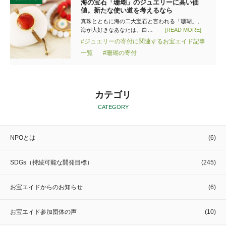
海の宝石「珊瑚」のジュエリーに高い価
値。新たな使い道を考えるなら
真珠とともに海の二大宝石と言われる「珊瑚」。
海が大好きなあなたは、白…
[READ MORE]
#ジュエリーの寄付に関連するお宝エイド記事
一覧
#珊瑚の寄付
カテゴリ
CATEGORY
NPOとは
(6)
SDGs（持続可能な開発目標）
(245)
お宝エイドからのお知らせ
(6)
お宝エイド参加団体の声
(10)