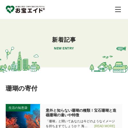
新着記事
NEW ENTRY
珊瑚の寄付
生活の知恵袋
意外と知らない珊瑚の種類！宝石珊瑚と造
礁珊瑚の違いや特徴
「珊瑚」と聞いてあなたは今どのようなイメージ
を持ちますでしょうか？ 海…
[READ MORE]