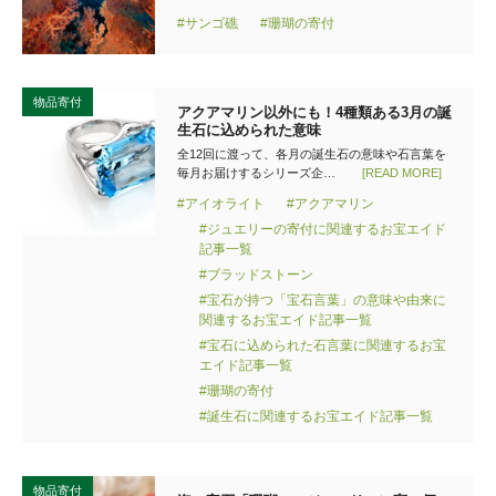
#サンゴ礁
#珊瑚の寄付
物品寄付
アクアマリン以外にも！4種類ある3月の誕
生石に込められた意味
全12回に渡って、各月の誕生石の意味や石言葉を
毎月お届けするシリーズ企…
[READ MORE]
#アイオライト
#アクアマリン
#ジュエリーの寄付に関連するお宝エイド
記事一覧
#ブラッドストーン
#宝石が持つ「宝石言葉」の意味や由来に
関連するお宝エイド記事一覧
#宝石に込められた石言葉に関連するお宝
エイド記事一覧
#珊瑚の寄付
#誕生石に関連するお宝エイド記事一覧
物品寄付