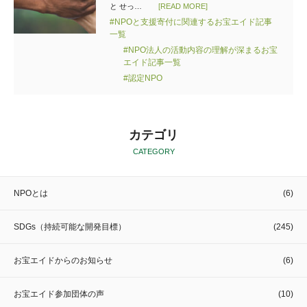
と せっ…
[READ MORE]
#NPOと支援寄付に関連するお宝エイド記事
一覧
#NPO法人の活動内容の理解が深まるお宝
エイド記事一覧
#認定NPO
カテゴリ
CATEGORY
NPOとは
(6)
SDGs（持続可能な開発目標）
(245)
お宝エイドからのお知らせ
(6)
お宝エイド参加団体の声
(10)