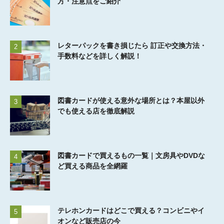
方・注意点をご紹介
レターパックを書き損じたら 訂正や交換方法・
2
手数料などを詳しく解説！
図書カードが使える意外な場所とは？本屋以外
3
でも使える店を徹底解説
図書カードで買えるもの一覧｜文房具やDVDな
4
ど買える商品を全網羅
テレホンカードはどこで買える？コンビニやイ
5
オンなど販売店の今