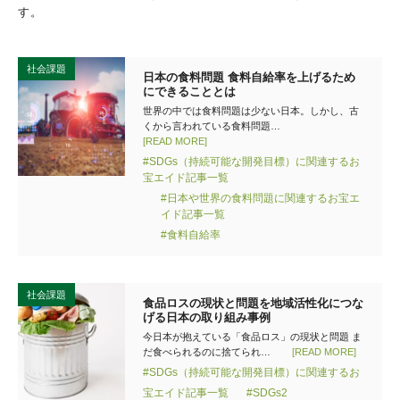
す。
社会課題
日本の食料問題 食料自給率を上げるため
にできることとは
世界の中では食料問題は少ない日本。しかし、古
くから言われている食料問題…
[READ MORE]
#SDGs（持続可能な開発目標）に関連するお
宝エイド記事一覧
#日本や世界の食料問題に関連するお宝エ
イド記事一覧
#食料自給率
社会課題
食品ロスの現状と問題を地域活性化につな
げる日本の取り組み事例
今日本が抱えている「食品ロス」の現状と問題 ま
だ食べられるのに捨てられ…
[READ MORE]
#SDGs（持続可能な開発目標）に関連するお
宝エイド記事一覧
#SDGs2