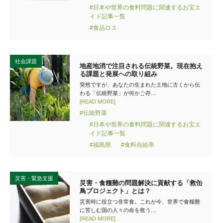
#日本や世界の食料問題に関連するお宝エ
イド記事一覧
#食品ロス
社会課題
地産地消で注目される伝統野菜。現在抱え
る課題と発展への取り組み
突然ですが、あなたの生まれた土地に古くから伝
わる「伝統野菜」が何かご存…
[READ MORE]
#伝統野菜
#日本や世界の食料問題に関連するお宝エ
イド記事一覧
#福島県
#食料自給率
災害・緊急支援
災害・食糧難の問題解決に貢献する「救缶
鳥プロジェクト」とは？
災害時に役立つ非常食。これが今、世界で食糧難
に苦しむ国の人々の命を救う…
[READ MORE]