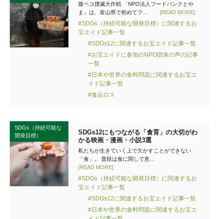
腹ペコ撲滅大作戦 「NPO法人フードバンクとや
ま」は、富山県で初めてフ…
[READ MORE]
#SDGs（持続可能な開発目標）に関連するお
宝エイド記事一覧
#SDGs12に関連するお宝エイド記事一覧
#お宝エイドに参加のNPO団体の声の記事
一覧
#日本や世界の食料問題に関連するお宝エ
イド記事一覧
#食品ロス
SDGs（持続可能な
SDGs12にもつながる「食育」の大切がわ
開発目標）
かる映画・漫画・小説3選
私たちが生きていく上で欠かすことができない
「食」。 普段は食に関して意…
[READ MORE]
#SDGs（持続可能な開発目標）に関連するお
宝エイド記事一覧
#SDGs12に関連するお宝エイド記事一覧
#日本や世界の食料問題に関連するお宝エ
イド記事一覧