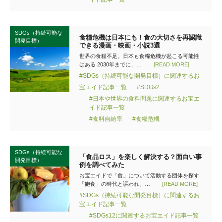
SDGs（持続可能な
食糧危機は日本にも！食の大切さを再認識
開発目標）
できる漫画・映画・小説3選
世界の食糧不足。日本も食糧危機が起こる可能性
はある 2030年までに、…
[READ MORE]
#SDGs（持続可能な開発目標）に関連するお
宝エイド記事一覧
#SDGs2
#日本や世界の食料問題に関連するお宝エ
イド記事一覧
#食料自給率
#食糧危機
SDGs（持続可能な
「食品ロス」を楽しく解決する？面白い事
開発目標）
例を調べてみた
お宝エイドで「食」について活動する団体を探す
「飽食」の時代と謳われ、…
[READ MORE]
#SDGs（持続可能な開発目標）に関連するお
宝エイド記事一覧
#SDGs12に関連するお宝エイド記事一覧