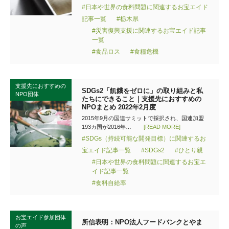
#日本や世界の食料問題に関連するお宝エイド
記事一覧
#栃木県
#災害復興支援に関連するお宝エイド記事
一覧
#食品ロス
#食糧危機
支援先におすすめの
SDGs2「飢餓をゼロに」の取り組みと私
NPO団体
たちにできること｜支援先におすすめの
NPOまとめ 2022年2月度
2015年9月の国連サミットで採択され、国連加盟
193カ国が2016年…
[READ MORE]
#SDGs（持続可能な開発目標）に関連するお
宝エイド記事一覧
#SDGs2
#ひとり親
#日本や世界の食料問題に関連するお宝エ
イド記事一覧
#食料自給率
お宝エイド参加団体
所信表明：NPO法人フードバンクとやま
の声