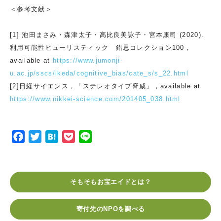
＜参考文献＞
[1] 池田まさみ・森津太子・高比良美詠子・宮本康司 (2020).
利用可能性ヒューリスティック 錯思コレクション100，
available at
https://www.jumonji-
u.ac.jp/sscs/ikeda/cognitive_bias/cate_s/s_22.html
[2]日経サイエンス，「ステレオタイプ脅威」，available at
https://www.nikkei-science.com/201405_038.html
F
T
H
P
L
a
w
a
o
i
c
i
t
c
n
e
t
e
k
e
そもそもお宝エイドとは？
b
t
n
e
o
e
a
t
寄付先のNPOを調べる
o
r