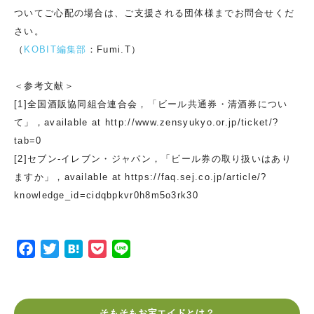
ついてご心配の場合は、ご支援される団体様までお問合せくだ
さい。
（
KOBIT編集部
：Fumi.T）
＜参考文献＞
[1]全国酒販協同組合連合会，「ビール共通券・清酒券につい
て」，available at http://www.zensyukyo.or.jp/ticket/?
tab=0
[2]セブン‐イレブン・ジャパン，「ビール券の取り扱いはあり
ますか」，available at https://faq.sej.co.jp/article/?
knowledge_id=cidqbpkvr0h8m5o3rk30
F
T
H
P
L
a
w
a
o
i
c
i
t
c
n
e
t
e
k
e
そもそもお宝エイドとは？