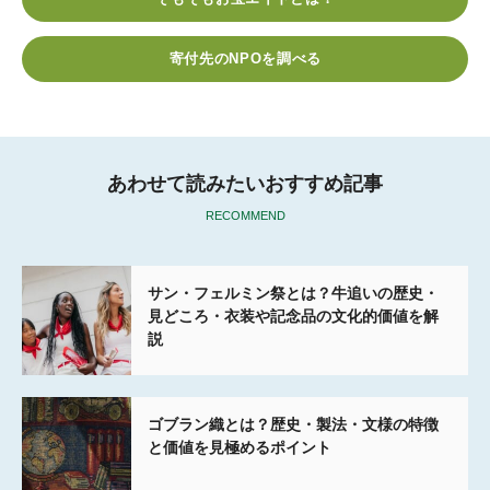
b
t
n
e
o
e
a
t
寄付先のNPOを調べる
o
r
k
あわせて読みたいおすすめ記事
RECOMMEND
サン・フェルミン祭とは？牛追いの歴史・
見どころ・衣装や記念品の文化的価値を解
説
ゴブラン織とは？歴史・製法・文様の特徴
と価値を見極めるポイント