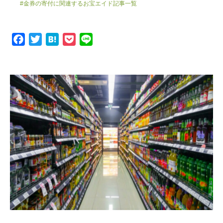
#金券の寄付に関連するお宝エイド記事一覧
F
T
H
P
L
a
w
a
o
i
c
i
t
c
n
e
t
e
k
e
b
t
n
e
o
e
a
t
o
r
k