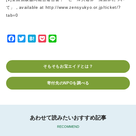
て」，available at http://www.zensyukyo.or.jp/ticket/?
tab=0
F
T
H
P
L
a
w
a
o
i
c
i
t
c
n
e
t
e
k
e
そもそもお宝エイドとは？
b
t
n
e
o
e
a
t
寄付先のNPOを調べる
o
r
k
あわせて読みたいおすすめ記事
RECOMMEND