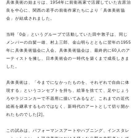
具体美術の始まりは、1954年に前衛画家で活躍していた吉原治
良を中心に、関西の若手の前衛作家たちにより「具体美術協
会」が結成されました。
当時「0会」というグループで活動していた田中敦子は、同じ
メンバーの白髪一雄、村上三郎、金山明らとともに翌年の1955
年に具体美術協会に入会。具体美術協会は、最終的に60人のア
ーティストを擁し、日本美術会の一時代を築くまで成長しきま
した。
具体美術は、「今までになかったものを、それぞれで自由に体
現する」というコンセプトを持ち、絵筆を捨てて、足やじょう
ろやラジコンカーで不器用に描いてみるなど、これまでの近代
絵画を継承するものではなく、新時代のアートとして切り開か
れたものでした[2]。
この試みは、パフォーマンスアートやハプニング、インスタレ