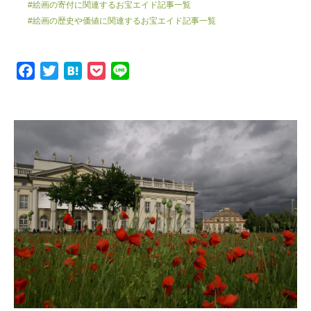
#絵画の寄付に関連するお宝エイド記事一覧
#絵画の歴史や価値に関連するお宝エイド記事一覧
F
T
H
P
L
a
w
a
o
i
c
i
t
c
n
e
t
e
k
e
b
t
n
e
o
e
a
t
o
r
k