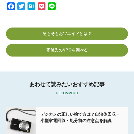
F
T
H
P
L
a
w
a
o
i
c
i
t
c
n
e
t
e
k
e
そもそもお宝エイドとは？
b
t
n
e
o
e
a
t
寄付先のNPOを調べる
o
r
k
あわせて読みたいおすすめ記事
RECOMMEND
デジカメの正しい捨て方は？自治体回収・
小型家電回収・処分前の注意点を解説