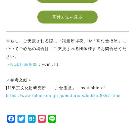
寄付方法を見る
※もし、ご支援される際に「譲渡所得税」や「寄付金控除」に
ついてご心配の場合は、ご支援される団体様までお問合せくだ
さい。
（
KOBIT編集部
：Fumi.T）
＜参考文献＞
[1]東京文化財研究所，「川合玉堂」，available at
https://www.tobunken.go.jp/materials/bukko/8857.html
F
T
H
P
L
a
w
a
o
i
c
i
t
c
n