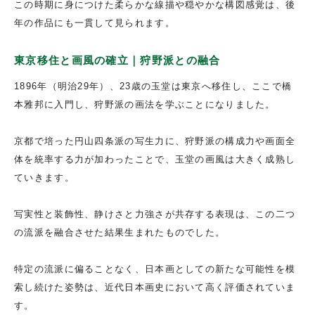
この時期に身につけた柔らかな線描や穏やかな構図感覚は、後
年の作品にも一貫して見られます。
東京移住と画風の確立｜狩野派との融合
1896年（明治29年）、23歳の玉堂は東京へ移住し、ここで橋
本雅邦に入門し、狩野派の画法を学ぶことになりました。
京都で培った円山四条派の写生力に、狩野派の構成力や画面全
体を統率する力が加わったことで、玉堂の画風は大きく成熟し
ていきます。
写実性と装飾性、静けさと力強さが共存する表現は、この二つ
の流派を融合させた結果生まれたものでした。
特定の流派に偏ることなく、日本画としての新たな可能性を模
索し続けた姿勢は、近代日本画史において高く評価されていま
す。