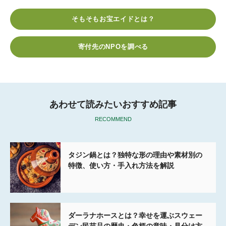
e
t
e
k
e
そもそもお宝エイドとは？
b
t
n
e
o
e
a
t
寄付先のNPOを調べる
o
r
k
あわせて読みたいおすすめ記事
RECOMMEND
タジン鍋とは？独特な形の理由や素材別の
特徴、使い方・手入れ方法を解説
ダーラナホースとは？幸せを運ぶスウェー
デン民芸品の歴史・色柄の意味・見分け方