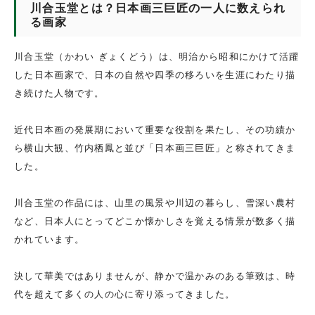
川合玉堂とは？日本画三巨匠の一人に数えられ
る画家
川合玉堂（かわい ぎょくどう）は、明治から昭和にかけて活躍
した日本画家で、日本の自然や四季の移ろいを生涯にわたり描
き続けた人物です。
近代日本画の発展期において重要な役割を果たし、その功績か
ら横山大観、竹内栖鳳と並び「日本画三巨匠」と称されてきま
した。
川合玉堂の作品には、山里の風景や川辺の暮らし、雪深い農村
など、日本人にとってどこか懐かしさを覚える情景が数多く描
かれています。
決して華美ではありませんが、静かで温かみのある筆致は、時
代を超えて多くの人の心に寄り添ってきました。