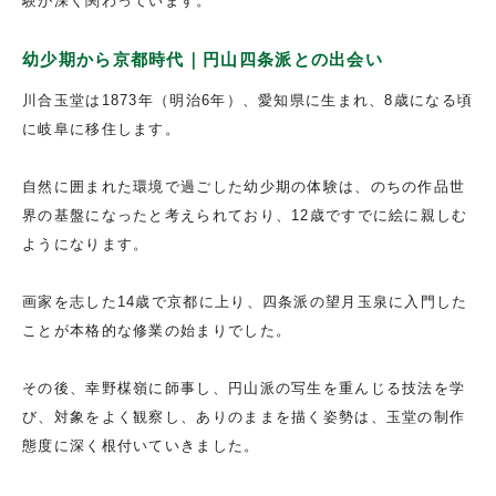
験が深く関わっています。
幼少期から京都時代｜円山四条派との出会い
川合玉堂は1873年（明治6年）、愛知県に生まれ、8歳になる頃
に岐阜に移住します。
自然に囲まれた環境で過ごした幼少期の体験は、のちの作品世
界の基盤になったと考えられており、12歳ですでに絵に親しむ
ようになります。
画家を志した14歳で京都に上り、四条派の望月玉泉に入門した
ことが本格的な修業の始まりでした。
その後、幸野楳嶺に師事し、円山派の写生を重んじる技法を学
び、対象をよく観察し、ありのままを描く姿勢は、玉堂の制作
態度に深く根付いていきました。