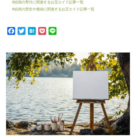
#絵画の寄付に関連するお宝エイド記事一覧
#絵画の歴史や価値に関連するお宝エイド記事一覧
F
T
H
P
L
a
w
a
o
i
c
i
t
c
n
e
t
e
k
e
b
t
n
e
o
e
a
t
o
r
k