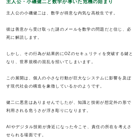
主人公・小磯健二と数学が導いた危機の始まり
主人公の小磯健二は、数学が得意な内気な高校生です。
彼は善意から受け取った謎のメールを数学の問題だと信じ、必
死に解読します。
しかし、その行為が結果的にOZのセキュリティを突破する鍵と
なり、世界規模の混乱を招いてしまいます。
この展開は、個人の小さな行動が巨大なシステムに影響を及ぼ
す現代社会の構造を象徴しているかのようです。
健二に悪意はありませんでしたが、知識と技術が想定外の形で
利用される危うさが浮き彫りになります。
AIやデジタル技術が身近になった今こそ、責任の所在を考えさ
せられる場面です。