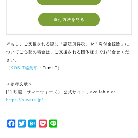
寄付方法を見る
※もし、ご支援される際に「譲渡所得税」や「寄付金控除」に
ついてご心配の場合は、ご支援される団体様までお問合せくだ
さい。
（
KOBIT編集部
：Fumi.T）
＜参考文献＞
[1] 映画「サマーウォーズ」 公式サイト，available at
https://s-wars.jp/
F
T
H
P
L
a
w
a
o
i