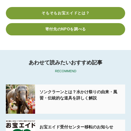
c
i
t
c
n
e
t
e
k
e
そもそもお宝エイドとは？
b
t
n
e
o
e
a
t
寄付先のNPOを調べる
o
r
k
あわせて読みたいおすすめ記事
RECOMMEND
ソンクラーンとは？水かけ祭りの由来・風
習・伝統的な道具を詳しく解説
お宝エイド受付センター移転のお知らせ