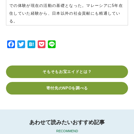
での体験が現在の活動の基礎となった。マレーシアに5年在
住していた経験から、日本以外の社会貢献にも精通してい
る。
F
T
H
P
L
a
w
a
o
i
c
i
t
c
n
e
t
e
k
e
そもそもお宝エイドとは？
b
t
n
e
o
e
a
t
寄付先のNPOを調べる
o
r
k
あわせて読みたいおすすめ記事
RECOMMEND