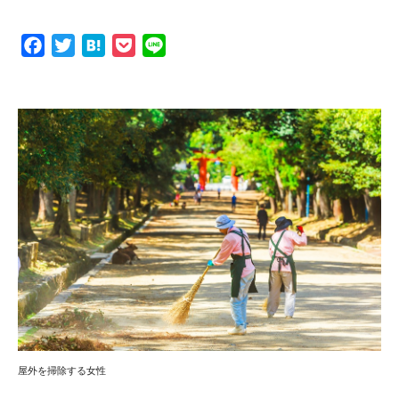
F
T
H
P
L
a
w
a
o
i
c
i
t
c
n
e
t
e
k
e
b
t
n
e
o
e
a
t
o
r
k
屋外を掃除する女性