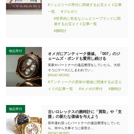
#ジュエリーの寄付に関連するお宝エイド記事
一覧
#ブルガリ
#世界的に有名なジュエリーブランドに関
連するお宝エイド記事一覧
#腕時計
物品寄付
オメガにアンティーク価値。「007」のジ
ェームズ・ボンドも愛用し続ける
実家やパートナーの遺品整理をしていたら、大切
そうにケースにしまわれてい…
[READ MORE]
#アンティークの意味や価値に関連するお宝エ
イドの記事一覧
#オメガの寄付
#腕時計
物品寄付
古いロレックスの腕時計に「買取」や「支
援」の新たな価値を与えよう
長年連れ添ったパートナーの遺品整理をしていた
ら、何やら大事そうに保管さ…
[READ MORE]