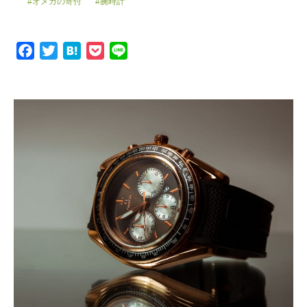
#オメガの寄付
#腕時計
F
T
H
P
L
a
w
a
o
i
c
i
t
c
n
e
t
e
k
e
b
t
n
e
o
e
a
t
o
r
k