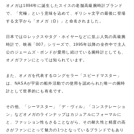
オメガは1894年に誕生したスイスの老舗高級腕時計ブランド
で、「究極」という意味を込めて、ギリシャ文字の最後に登場
する文字から「オメガ（Ω）」と命名されました。
日本ではロレックスやタグ・ホイヤーなどに並ぶ人気の高級腕
時計で、映画「007」シリーズで、1995年以降の全作中で主人
公のジェームズ・ボンドが愛用し続けている腕時計としても、
オメガファンにとっては知られています。
また、オメガを代表するロングセラー「スピードマスター」
は、NASAが宇宙の船外活動での使用を認められた唯一の腕時
計として世界的にも有名です。
その他、「シーマスター」「デ・ヴィル」「コンステレーショ
ン」などオメガのラインナップはカジュアルにフォーマルに
と、ファッション性もさることながら、その耐久性と精度の高
さがファンにとって魅力の1つとなっているブランドでもあり