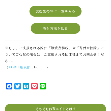
支援先のNPO一覧をみる
寄付方法を見る
※もし、ご支援される際に「譲渡所得税」や「寄付金控除」に
ついてご心配の場合は、ご支援される団体様までお問合せくだ
さい。
（
KOBIT編集部
：Fumi.T）
F
T
H
P
L
a
w
a
o
i
c
i
t
c
n
e
t
e
k
e
そもそもお宝エイドとは？