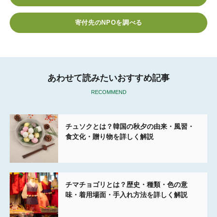
b
t
n
e
o
e
a
t
寄付先のNPOを調べる
o
r
k
あわせて読みたいおすすめ記事
RECOMMEND
チュソクとは？韓国の秋夕の由来・風習・
食文化・贈り物を詳しく解説
チマチョゴリとは？歴史・種類・色の意
味・着用場面・手入れ方法を詳しく解説