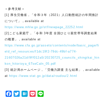
＜参考文献＞
[1] 厚生労働省，「令和３年（2021）人口動態統計の年間推計
について」，available at
https://www.mhlw.go.jp/stf/newpage_22252.html
[2]こども家庭庁，「令和 3年度 全国ひとり親世帯等調査結果
の概要」，available at
https://www.cfa.go.jp/assets/contents/node/basic_page/fi
eld_ref_resources/f1dc19f2-79dc-49bf-a774-
21607026a21d/9ff012a5/20230725_councils_shingikai_hin
kon_hitorioya_6TseCaln_05.pdf
[3] 統計局ホームページ，「労働力調査 主な結果」，available
at
https://www.stat.go.jp/data/roudou/2.html
F
T
H
P
L
a
w
a
o
i