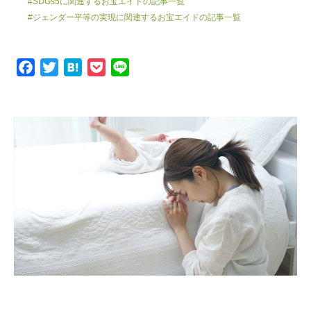
#SDGs5に関連するお宝エイドの記事一覧
#ジェンダー平等の実現に関連するお宝エイドの記事一覧
F
T
H
P
L
a
w
a
o
i
c
i
t
c
n
e
t
e
k
e
b
t
n
e
o
e
a
t
o
r
k