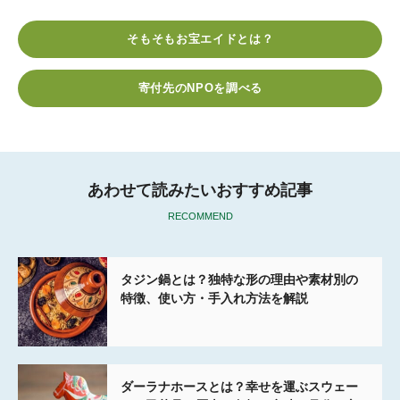
c
i
t
c
n
e
t
e
k
e
そもそもお宝エイドとは？
b
t
n
e
o
e
a
t
寄付先のNPOを調べる
o
r
k
あわせて読みたいおすすめ記事
RECOMMEND
タジン鍋とは？独特な形の理由や素材別の
特徴、使い方・手入れ方法を解説
ダーラナホースとは？幸せを運ぶスウェー