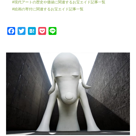
#現代アートの歴史や価値に関連するお宝エイド記事一覧
#絵画の寄付に関連するお宝エイド記事一覧
F
T
H
P
L
a
w
a
o
i
c
i
t
c
n
e
t
e
k
e
b
t
n
e
o
e
a
t
o
r
k