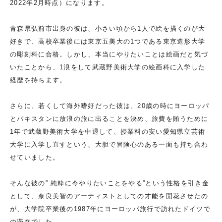
2022年2月時点）になります。
青森県弘前市出身の彼は、小さい頃から1人で絵を描くのが大
好きで、高校卒業後には東京五美大の1つである東京造形大学
の彫刻科に合格。しかし、本当にやりたいことは絵画だと気づ
いたことから、1浪をして武蔵野美術大学の絵画科に入学した
経歴を持ちます。
さらに、若くして海外嗜好だった彼は、20歳の時にヨーロッパ
とパキスタンに放浪の旅に出ることを決め、旅費を賄うために
1年で武蔵野美術大学を中退して、授業料の安い愛知県立芸術
大学に入学し直すという、大胆で冒険心のある一面も持ち合わ
せていました。
そんな彼の” 純粋に今やりたいことをやる”という性格を引き金
として、奈良美智のアーティストとしての才能を開花させたの
が、大学院卒業後の1987年にヨーロッパ旅行で訪れたドイツで
の滞在でした。