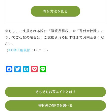
寄付方法を見る
※もし、ご支援される際に「譲渡所得税」や「寄付金控除」に
ついてご心配の場合は、ご支援される団体様までお問合せくだ
さい。
（
KOBIT編集部
：Fumi.T）
F
T
H
P
L
a
w
a
o
i
c
i
t
c
n
e
t
e
k
e
そもそもお宝エイドとは？
b
t
n
e
o
e
a
t
寄付先のNPOを調べる
o
r