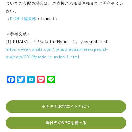
ついてご心配の場合は、ご支援される団体様までお問合せくだ
さい。
（
KOBIT編集部
：Fumi.T）
＜参考文献＞
[1] PRADA，「Prada Re-Nylon #1」，available at
https://www.prada.com/jp/ja/pradasphere/special-
projects/2019/prada-re-nylon-1.html
F
T
H
P
L
a
w
a
o
i
c
i
t
c
n
e
t
e
k
e
そもそもお宝エイドとは？
b
t
n
e
o
e
a
t
寄付先のNPOを調べる
o
r