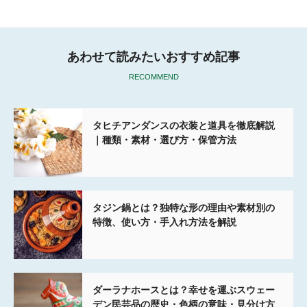
k
あわせて読みたいおすすめ記事
RECOMMEND
タヒチアンダンスの衣装と道具を徹底解説
｜種類・素材・選び方・保管方法
タジン鍋とは？独特な形の理由や素材別の
特徴、使い方・手入れ方法を解説
ダーラナホースとは？幸せを運ぶスウェー
デン民芸品の歴史・色柄の意味・見分け方