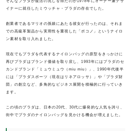
そんなプラダが復活の兆しを得たのが1978年にオーナー兼デザ
イナーに就任したミウッチャ・プラダの存在でした。
創業者であるマリオの孫娘にあたる彼女が行ったのは、それま
での高級革製品から実用性を重視した「ポコノ」というナイロ
ン素材を取り入れました。
現在でもプラダを代表するナイロンバッグの原型をきっかけに
再びプラダはブランド価値を取り戻し、1993年にはプラダのセ
カンドブランド「ミュウミュウ（miu miu）」、1990年代後半
には「プラダスポーツ（現在はリネアロッサ）」や「プラダ財
団」の創立など、多角的なビジネス展開を積極的に行っていき
ます。
この頃のプラダは、日本の20代、30代に爆発的な人気を誇り、
街中でプラダのナイロンバッグを見かける機会が増えました。