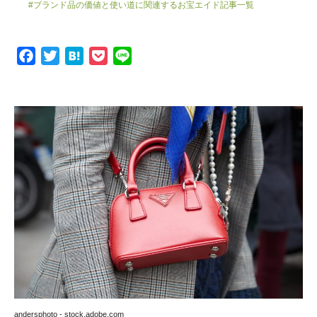
#ブランド品の価値と使い道に関連するお宝エイド記事一覧
F
T
H
P
L
a
w
a
o
i
c
i
t
c
n
e
t
e
k
e
b
t
n
e
o
e
a
t
o
r
k
andersphoto - stock.adobe.com