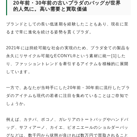
20年前・30年前の古いプラダのバッグが世界
的人気に。高い需要と買取価値
ブランドとしての長い低迷期を経験したこともあり、現在に至
るまで常に進化を続ける姿勢を貫くプラダ。
2021年には持続可能な社会の実現のため、プラダ全ての製品を
永久にリサイクル可能なECONYL®という素材に統一[1]した
り、ファッショントレンドを牽引するアイテムを積極的に展開
しています。
一方で、あなたが当時手にした20年前・30年前に流行したプラ
ダのアイテムも現代の若者に注目を集めていることはご存知で
しょうか。
例えば、カナパ、ポコノ、ガレリアのトートバッグやハンドバ
ッグ、サフィアーノ、カイエ、ピオニエールのショルダーバッ
グなどは、数千円から状態が良ければ数万円で買取されること