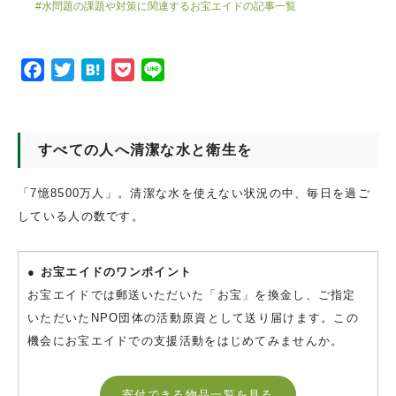
#水問題の課題や対策に関連するお宝エイドの記事一覧
F
T
H
P
L
a
w
a
o
i
c
i
t
c
n
e
t
e
k
e
すべての人へ清潔な水と衛生を
b
t
n
e
o
e
a
t
「7憶8500万人」。清潔な水を使えない状況の中、毎日を過ご
o
r
している人の数です。
k
● お宝エイドのワンポイント
お宝エイドでは郵送いただいた「お宝」を換金し、ご指定
いただいたNPO団体の活動原資として送り届けます。この
機会にお宝エイドでの支援活動をはじめてみませんか。
寄付できる物品一覧を見る