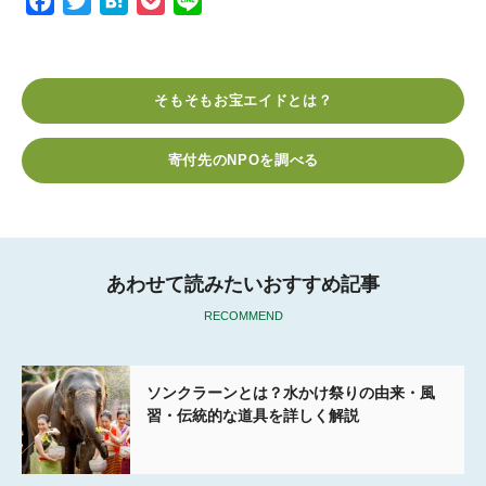
F
T
H
P
L
a
w
a
o
i
c
i
t
c
n
e
t
e
k
e
そもそもお宝エイドとは？
b
t
n
e
o
e
a
t
寄付先のNPOを調べる
o
r
k
あわせて読みたいおすすめ記事
RECOMMEND
ソンクラーンとは？水かけ祭りの由来・風
習・伝統的な道具を詳しく解説