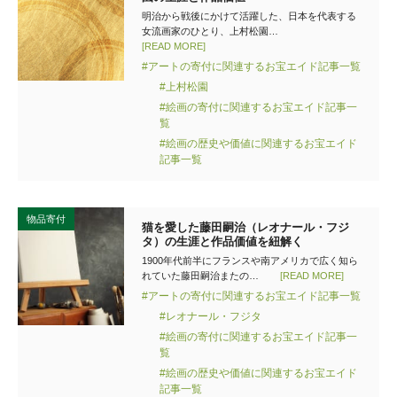
明治から戦後にかけて活躍した、日本を代表する
女流画家のひとり、上村松園…
[READ MORE]
#アートの寄付に関連するお宝エイド記事一覧
#上村松園
#絵画の寄付に関連するお宝エイド記事一
覧
#絵画の歴史や価値に関連するお宝エイド
記事一覧
物品寄付
猫を愛した藤田嗣治（レオナール・フジ
タ）の生涯と作品価値を紐解く
1900年代前半にフランスや南アメリカで広く知ら
れていた藤田嗣治またの…
[READ MORE]
#アートの寄付に関連するお宝エイド記事一覧
#レオナール・フジタ
#絵画の寄付に関連するお宝エイド記事一
覧
#絵画の歴史や価値に関連するお宝エイド
記事一覧