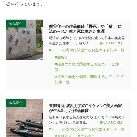
援を行っています。
物品寄付
熊谷守一の作品価値「轢死」や「猫」 に
込められた生と死に生きた生涯
明治から昭和まで、約1世紀に渡って日本の美術界
を生きた熊谷守一。猫好き…
[READ MORE]
#アートの寄付に関連するお宝エイド記事一覧
#熊谷守一
#絵画の寄付に関連するお宝エイド記事一
覧
#絵画の歴史や価値に関連するお宝エイド
記事一覧
物品寄付
東郷青児 波乱万丈の”イケメン”美人画家
が生み出した作品価値
昭和を代表する美人画家の1人として「二科展のド
ン」と呼ばれた東郷青児。…
[READ MORE]
#アートの寄付に関連するお宝エイド記事一覧
#東郷青児
#竹久夢二