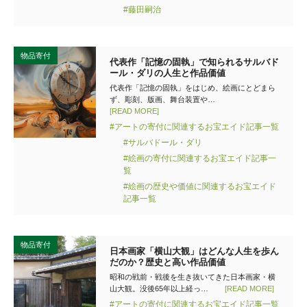
#藤田嗣治
物品寄付
代表作「記憶の固執」で知られるサルバド
ール・ダリの人生と作品価値
代表作「記憶の固執」をはじめ、絵画にとどまら
ず、彫刻、版画、舞台装置や…
[READ MORE]
#アートの寄付に関連するお宝エイド記事一覧
#サルバドール・ダリ
#絵画の寄付に関連するお宝エイド記事一
覧
#絵画の歴史や価値に関連するお宝エイド
記事一覧
物品寄付
日本画家「横山大観」はどんな人生を歩ん
だのか？歴史と高い作品価値
昭和の戦前・戦後を生き抜いてきた日本画家・横
山大観。没後65年以上経っ…
[READ MORE]
#アートの寄付に関連するお宝エイド記事一覧