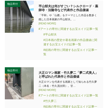
物品寄付
平山郁夫は何がすごい？シルクロード・薬
師寺・法隆寺など代表作と作品価値
「平和」や「仏教」をテーマとした作品を数多く
残した日本画家の平山郁夫。…
[READ MORE]
#アートの寄付に関連するお宝エイド記事一覧
#平山郁夫
#日本画の歴史や著名画家の作品価値に関
連するお宝エイドの記事一覧
#絵画の寄付に関連するお宝エイド記事一
覧
物品寄付
大正ロマン画家・竹久夢二「夢二式美人」
と呼ばれた代表作と作品価値
大正ロマンを代表する画家として知られる竹久夢
二（本名：竹久茂次郎）。甘…
[READ MORE]
#アートの寄付に関連するお宝エイド記事一覧
#竹久夢二
#絵画の寄付に関連するお宝エイド記事一