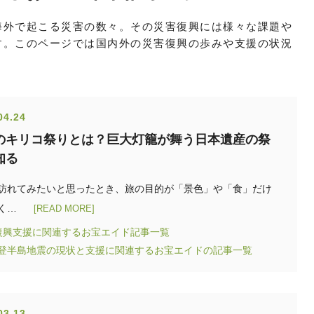
海外で起こる災害の数々。その災害復興には様々な課題や
す。このページでは国内外の災害復興の歩みや支援の状況
。
04.24
のキリコ祭りとは？巨大灯籠が舞う日本遺産の祭
知る
訪れてみたいと思ったとき、旅の目的が「景色」や「食」だけ
く…
[READ MORE]
復興支援に関連するお宝エイド記事一覧
能登半島地震の現状と支援に関連するお宝エイドの記事一覧
03.13