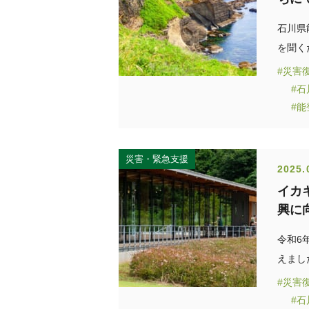
石川県
を聞く
#災害
#
#
災害・緊急支援
2025.
イカ
興に
令和6
えまし
#災害
#