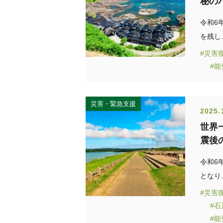
秘の
令和6
を残し
#災害
#
災害・緊急支援
2025.
世界
震後
令和6
となり
#災害
#
#