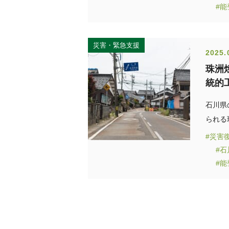
#
災害・緊急支援
2025.
珠洲
統的
石川県
られる
#災害
#
#