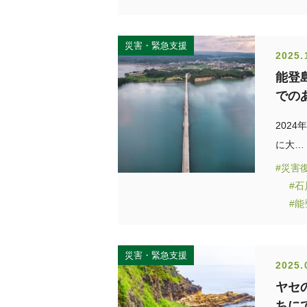
災害・緊急支援
2025.
能登
での
202
に大…
#災害
#
#
災害・緊急支援
2025.
ヤセ
ちに