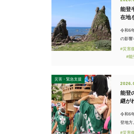
能登
在地
令和6
の影響
#災害
#
災害・緊急支援
2026.
能登
継が
令和6
登地方
#災害