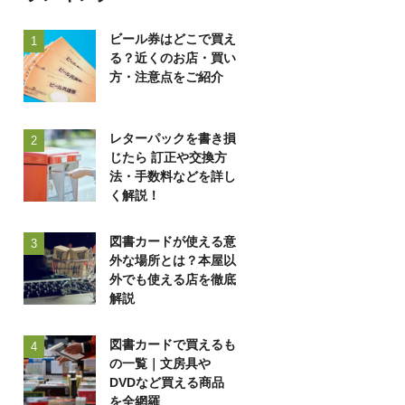
ビール券はどこで買え
1
る？近くのお店・買い
方・注意点をご紹介
レターパックを書き損
2
じたら 訂正や交換方
法・手数料などを詳し
く解説！
図書カードが使える意
3
外な場所とは？本屋以
外でも使える店を徹底
解説
図書カードで買えるも
4
の一覧｜文房具や
DVDなど買える商品
を全網羅