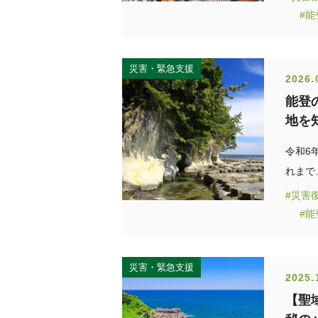
#
災害・緊急支援
2026.
能登
地を
令和6
れまで
#災害
#
災害・緊急支援
2025.
【聖