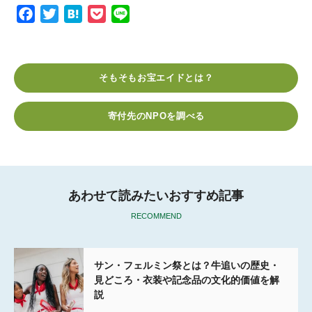
F
T
H
P
L
a
w
a
o
i
c
i
t
c
n
e
t
e
k
e
そもそもお宝エイドとは？
b
t
n
e
o
e
a
t
寄付先のNPOを調べる
o
r
k
あわせて読みたいおすすめ記事
RECOMMEND
サン・フェルミン祭とは？牛追いの歴史・
見どころ・衣装や記念品の文化的価値を解
説