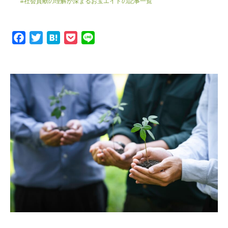
#社会貢献の理解が深まるお宝エイドの記事一覧
F
T
H
P
L
a
w
a
o
i
c
i
t
c
n
e
t
e
k
e
b
t
n
e
o
e
a
t
o
r
k