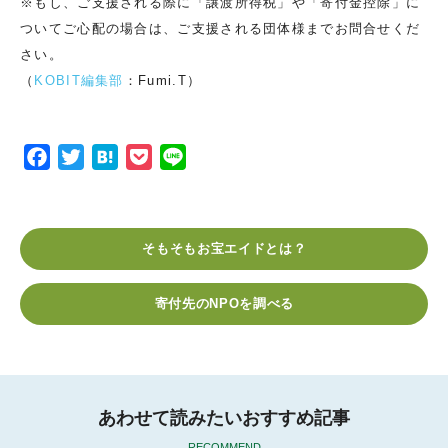
※もし、ご支援される際に「譲渡所得税」や「寄付金控除」に
ついてご心配の場合は、ご支援される団体様までお問合せくだ
さい。
（
KOBIT編集部
：Fumi.T）
F
T
H
P
L
a
w
a
o
i
c
i
t
c
n
e
t
e
k
e
そもそもお宝エイドとは？
b
t
n
e
o
e
a
t
寄付先のNPOを調べる
o
r
k
あわせて読みたいおすすめ記事
RECOMMEND