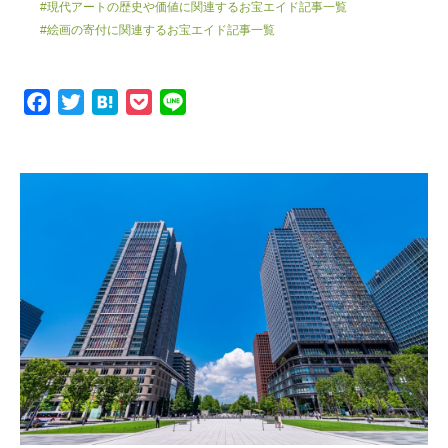
#現代アートの歴史や価値に関連するお宝エイド記事一覧
#絵画の寄付に関連するお宝エイド記事一覧
F
T
H
P
L
a
w
a
o
i
c
i
t
c
n
e
t
e
k
e
b
t
n
e
o
e
a
t
o
r
k