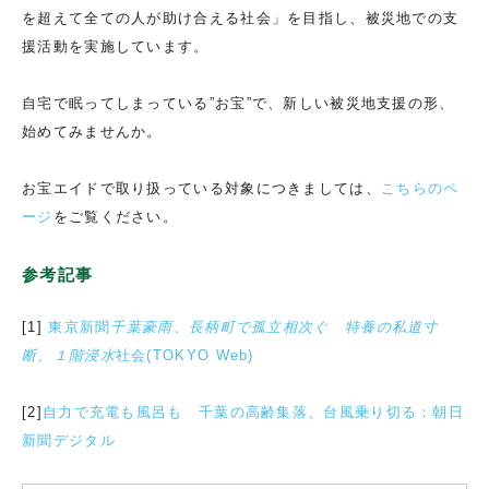
を超えて全ての人が助け合える社会」を目指し、被災地での支
援活動を実施しています。
自宅で眠ってしまっている”お宝”で、新しい被災地支援の形、
始めてみませんか。
お宝エイドで取り扱っている対象につきましては、
こちらのペ
ージ
をご覧ください。
参考記事
[1]
東京新聞
千葉豪雨、長柄町で孤立相次ぐ 特養の私道寸
断、１階浸水
社会(TOKYO Web)
[2]
自力で充電も風呂も 千葉の高齢集落、台風乗り切る：朝日
新聞デジタル