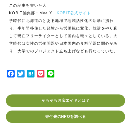
この記事を書いた人
KOBIT編集部：Moe.Y
KOBIT公式サイト
学時代に北海道のとある地域で地域活性化の活動に携わ
り、半年間移住した経験から労働観に変化、就活をやり直
して現在フリーライターとして国内を転々としている。大
学時代は女性の労働問題や日本国内の食料問題に関心があ
り、大学でのプロジェクト立ち上げなども行なっていた。
F
T
H
P
L
a
w
a
o
i
c
i
t
c
n
e
t
e
k
e
そもそもお宝エイドとは？
b
t
n
e
o
e
a
t
寄付先のNPOを調べる
o
r
k