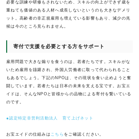
必要な訓練や研修もされないため、スキルの向上ができず歳を
重ねても価値のある人材へ成長しないというのも大きなデメリ
ット。高齢者の非正規雇用も増えている影響もあり、減少の兆
候は今のところ見られません。
寄付で支援を必要とする方をサポート
雇用問題で大きな煽りを食うのは、若者たちです。スキルがな
いため雇用を躊躇され、外国人労働者に取って代わられること
もあるでしょう。下記のNPOは、その現状を食い止めようと奮
闘しています。若者たちは日本の未来を支える宝です。お宝エ
イドは、そんなNPOと皆様からの品物による寄付を繋いている
のです。
●認定特定非営利活動法人 育て上げネット
お宝エイドの仕組みは
こちら
をご確認ください。