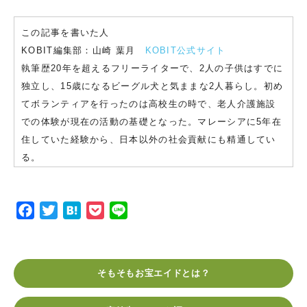
この記事を書いた人
KOBIT編集部：山崎 葉月
KOBIT公式サイト
執筆歴20年を超えるフリーライターで、2人の子供はすでに
独立し、15歳になるビーグル犬と気ままな2人暮らし。初め
てボランティアを行ったのは高校生の時で、老人介護施設
での体験が現在の活動の基礎となった。マレーシアに5年在
住していた経験から、日本以外の社会貢献にも精通してい
る。
F
T
H
P
L
a
w
a
o
i
c
i
t
c
n
e
t
e
k
e
そもそもお宝エイドとは？
b
t
n
e
o
e
a
t