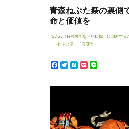
青森ねぶた祭の裏側
命と価値を
#SDGs（持続可能な開発目標）に関連す
#ねぶた祭
#青森県
F
T
H
P
L
a
w
a
o
i
c
i
t
c
n
e
t
e
k
e
b
t
n
e
o
e
a
t
o
r
k