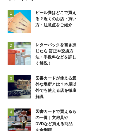
ビール券はどこで買え
1
る？近くのお店・買い
方・注意点をご紹介
レターパックを書き損
2
じたら 訂正や交換方
法・手数料などを詳し
く解説！
図書カードが使える意
3
外な場所とは？本屋以
外でも使える店を徹底
解説
図書カードで買えるも
4
の一覧｜文房具や
DVDなど買える商品
を全網羅