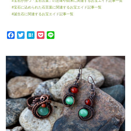
#宝石が持つ「宝石言葉」の意味や由来に関連するお宝エイド記事一覧
#宝石に込められた石言葉に関連するお宝エイド記事一覧
#誕生石に関連するお宝エイド記事一覧
F
T
H
P
L
a
w
a
o
i
c
i
t
c
n
e
t
e
k
e
b
t
n
e
o
e
a
t
o
r
k