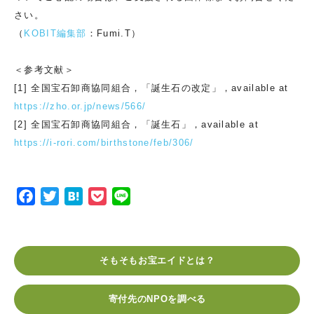
さい。
（
KOBIT編集部
：Fumi.T）
＜参考文献＞
[1] 全国宝石卸商協同組合，「誕生石の改定」，available at
https://zho.or.jp/news/566/
[2] 全国宝石卸商協同組合，「誕生石」，available at
https://i-rori.com/birthstone/feb/306/
F
T
H
P
L
a
w
a
o
i
c
i
t
c
n
e
t
e
k
e
そもそもお宝エイドとは？
b
t
n
e
o
e
a
t
寄付先のNPOを調べる
o
r