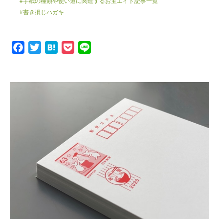
#手紙の種類や使い道に関連するお宝エイド記事一覧
#書き損じハガキ
F
T
H
P
L
a
w
a
o
i
c
i
t
c
n
e
t
e
k
e
b
t
n
e
o
e
a
t
o
r
k