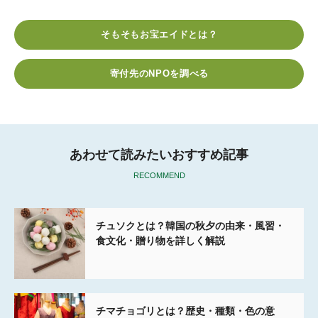
c
i
t
c
n
e
t
e
k
e
そもそもお宝エイドとは？
b
t
n
e
o
e
a
t
寄付先のNPOを調べる
o
r
k
あわせて読みたいおすすめ記事
RECOMMEND
チュソクとは？韓国の秋夕の由来・風習・
食文化・贈り物を詳しく解説
チマチョゴリとは？歴史・種類・色の意