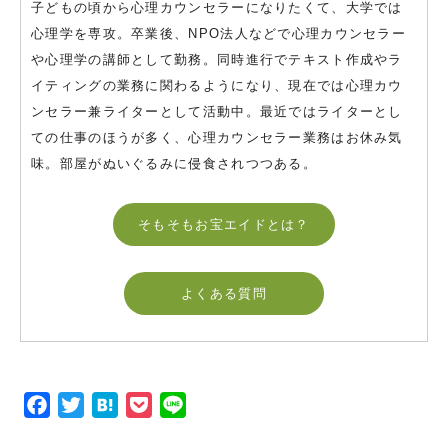
子どもの頃から心理カウンセラーになりたくて、大学では
心理学を専攻。卒業後、NPO法人などで心理カウンセラー
や心理学の講師として勤務。同時進行でテキスト作成やラ
イティングの業務に関わるようになり、現在では心理カウ
ンセラー兼ライターとして活動中。最近ではライターとし
ての仕事のほうが多く、心理カウンセラー業務はお休み気
味。部屋がぬいぐるみに侵食されつつある。
そもそもお宝エイドとは？
よくある質問
F
T
H
P
L
a
w
a
o
i